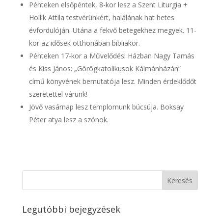
Pénteken elsőpéntek, 8-kor lesz a Szent Liturgia +
Hollik Attila testvérünkért, halálának hat hetes
évfordulóján. Utána a fekvő betegekhez megyek. 11-
kor az idősek otthonában bibliakör.
Pénteken 17-kor a Művelődési Házban Nagy Tamás
és Kiss János: „Görögkatolikusok Kálmánházán”
című könyvének bemutatója lesz. Minden érdeklődőt
szeretettel várunk!
Jövő vasárnap lesz templomunk búcsúja. Boksay
Péter atya lesz a szónok.
Legutóbbi bejegyzések