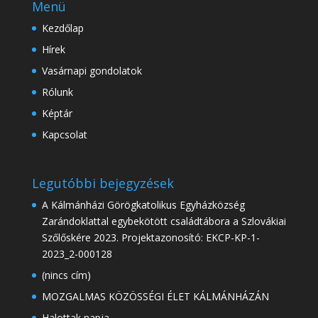
Menü
Kezdőlap
Hírek
Vasárnapi gondolatok
Rólunk
Képtár
Kapcsolat
Legutóbbi bejegyzések
A Kálmánházi Görögkatolikus Egyházközség
Zarándoklattal egybekötött családtábora a Szlovákiai
Szőlőskére 2023. Projektazonosító: EKCP-KP-1-
2023_2-000128
(nincs cím)
MOZGALMAS KÖZÖSSÉGI ÉLET KÁLMÁNHÁZÁN
Halottak napja