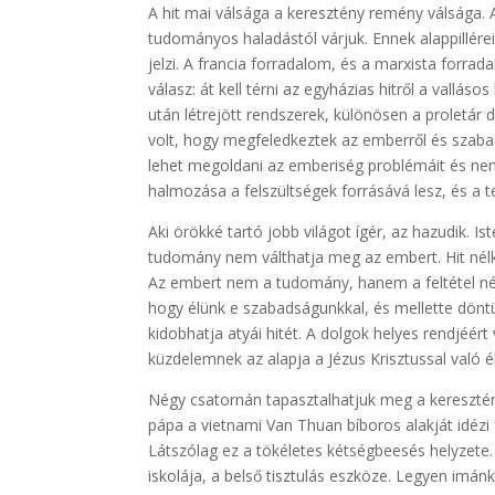
A hit mai válsága a keresztény remény válsága.
tudományos haladástól várjuk. Ennek alappillére
jelzi. A francia forradalom, és a marxista forra
válasz: át kell térni az egyházias hitről a vallá
után létrejött rendszerek, különösen a proletár 
volt, hogy megfeledkeztek az emberről és szab
lehet megoldani az emberiség problémáit és nem 
halmozása a felszültségek forrásává lesz, és a 
Aki örökké tartó jobb világot ígér, az hazudik. 
tudomány nem válthatja meg az embert. Hit nélkü
Az embert nem a tudomány, hanem a feltétel nélkü
hogy élünk e szabadságunkkal, és mellette dönt
kidobhatja atyái hitét. A dolgok helyes rendjéé
küzdelemnek az alapja a Jézus Krisztussal való 
Négy csatornán tapasztalhatjuk meg a keresztény
pápa a vietnami Van Thuan bíboros alakját idézi 
Látszólag ez a tökéletes kétségbeesés helyzete.
iskolája, a belső tisztulás eszköze. Legyen imán