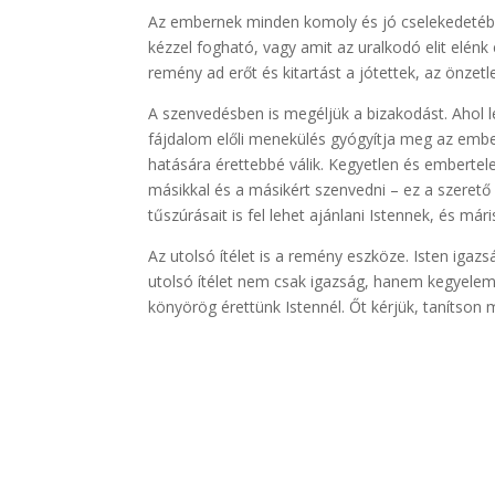
Az embernek minden komoly és jó cselekedetéb
kézzel fogható, vagy amit az uralkodó elit elénk
remény ad erőt és kitartást a jótettek, az önzetl
A szenvedésben is megéljük a bizakodást. Ahol 
fájdalom előli menekülés gyógyítja meg az emb
hatására érettebbé válik. Kegyetlen és emberte
másikkal és a másikért szenvedni – ez a szerető
tűszúrásait is fel lehet ajánlani Istennek, és m
Az utolsó ítélet is a remény eszköze. Isten iga
utolsó ítélet nem csak igazság, hanem kegyelem i
könyörög érettünk Istennél. Őt kérjük, tanítson 