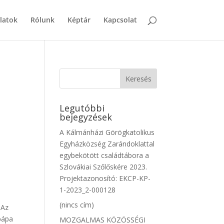
latok
Rólunk
Képtár
Kapcsolat
Legutóbbi
bejegyzések
A Kálmánházi Görögkatolikus
Egyházközség Zarándoklattal
egybekötött családtábora a
Szlovákiai Szőlőskére 2023.
Projektazonosító: EKCP-KP-
1-2023_2-000128
(nincs cím)
 Az
pápa
MOZGALMAS KÖZÖSSÉGI