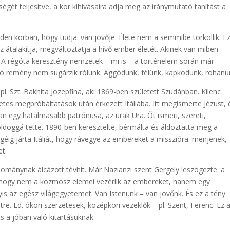
sségét teljesítve, a kor kihívásaira adja meg az iránymutató tanítást a
n korban, hogy tudja: van jövője. Élete nem a semmibe torkollik. Ez
Ez átalakítja, megváltoztatja a hívő ember életét. Akinek van miben
. A régóta keresztény nemzetek – mi is – a történelem során már
dó remény nem sugárzik rólunk. Aggódunk, félünk, kapkodunk, rohanu
l. Szt. Bakhita Jozepfina, aki 1869-ben született Szudánban. Kilenc
etes megpróbáltatások után érkezett Itáliába. Itt megismerte Jézust, 
van egy hatalmasabb patrónusa, az urak Ura. Őt ismeri, szereti,
oldoggá tette. 1890-ben keresztelte, bérmálta és áldoztatta meg a
végéig járta Itáliát, hogy rávegye az embereket a misszióra: menjenek,
t.
udománynak álcázott tévhit. Már Nazianzi szent Gergely leszögezte: a
ű, hogy nem a kozmosz elemei vezérlik az embereket, hanem egy
is az egész világegyetemet. Van Istenünk = van jövőnk. És ez a tény
re. Ld. ókori szerzetesek, középkori vezeklők – pl. Szent, Ferenc. Ez 
 a jóban való kitartásuknak.