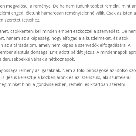
en megvalósul a reménye. De ha nem tudunk többet remélni, mint a
 elérni enged, életünk hamarosan reménytelenné válik. Csak az Isten 
en szeretet tetteihez.
lehet, csökkenteni kell minden emberi eszközzel a szenvedést. De ne
ert, hanem az a képesség, hogy elfogadja a küzdelmeket, és azok
len az a társadalom, amely nem képes a szenvedők elfogadására. A
 ember alaptulajdonsága. Erre adott példát Jézus. A mindennapok apr
áris derűsebbekké válnak a hétköznapok.
zságossága remény az igazaknak. Nem a földi bíróságoké az utolsó szó
s. Jézus keresztje a közbenjárónk és az Istenszülő, aki szüntelenül
meg minket hinni a gondviselésben, remélni és kitartóan szeretni.