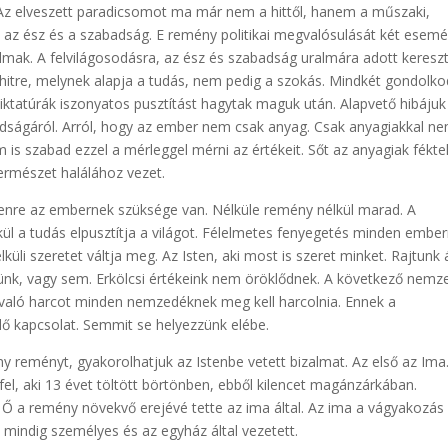
 Az elveszett paradicsomot ma már nem a hittől, hanem a műszaki,
i az ész és a szabadság. E remény politikai megvalósulását két esem
dalmak. A felvilágosodásra, az ész és szabadság uralmára adott keresz
sos hitre, melynek alapja a tudás, nem pedig a szokás. Mindkét gondolk
diktatúrák iszonyatos pusztítást hagytak maguk után. Alapvető hibájuk
adságáról. Arról, hogy az ember nem csak anyag. Csak anyagiakkal n
is szabad ezzel a mérleggel mérni az értékeit. Sőt az anyagiak fékte
természet halálához vezet.
Istenre az embernek szüksége van. Nélküle remény nélkül marad. A
l a tudás elpusztítja a világot. Félelmetes fenyegetés minden ember
li szeretet váltja meg. Az Isten, aki most is szeret minket. Rajtunk á
ünk, vagy sem. Erkölcsi értékeink nem öröklődnek. A következő nemz
rt való harcot minden nemzedéknek meg kell harcolnia. Ennek a
élő kapcsolat. Semmit se helyezzünk elébe.
 reményt, gyakorolhatjuk az Istenbe vetett bizalmat. Az első az Ima
fel, aki 13 évet töltött börtönben, ebből kilencet magánzárkában.
 Ő a remény növekvő erejévé tette az ima által. Az ima a vágyakozás
k mindig személyes és az egyház által vezetett.