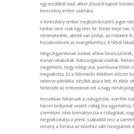
egy enciklikát kiad, akkor Jézustól kapott kötele
keresztény ember számára.
A keresztény ember megkülönböztető jegye minde
tanítás nem csak egy üres hír. Ennek ereje van. 
reménykednie, akinek van jövője, az másként él
hozzászoktunk az evangéliumhoz. A hitből faka
Megszégyenítenek minket afrikai bennszülöttek, p
évesen elrabolták. Rabszolgának eladták. Retten
megértette, hogy eddigi urai, patrónusai fölött 
megváltotta. Ez a felismerés életében először b
velencei pátriárka. Később apáca lett, és élete 
hirdessék az embereknek ezt a nagy reménysége
Korunkban feltámadt a csillagjóslás, ezerféle t
három királyokat vezető csillag óta egyértelm
személyes Isten kormányozza a csillagokat, vagy
megváltoztatja a jelent. Szabaddá tesz a szeretet
remény a forrása az Istenhez való hűségüknek és