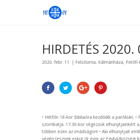
HIRDETÉS 2020. 0
2020. febr. 11.
|
Felsősima
,
Kálmánháza
,
Petőfi-
• Hétfőn 18-kor Bibliaóra kezdődik a parókián. •
szombatja. 17.30-kor végezzük elhunytjainkért a
többen ezen az imádságon! • Aki elhunytjait említ
végén tesznek esküt öt évre az Egyházközségi Kép