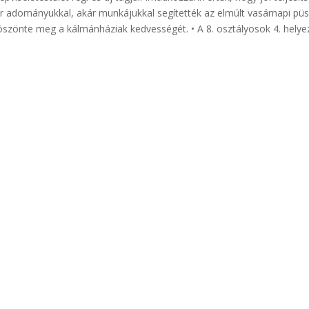
ár adományukkal, akár munkájukkal segítették az elmúlt vasárnapi pü
 köszönte meg a kálmánháziak kedvességét. • A 8. osztályosok 4. helye