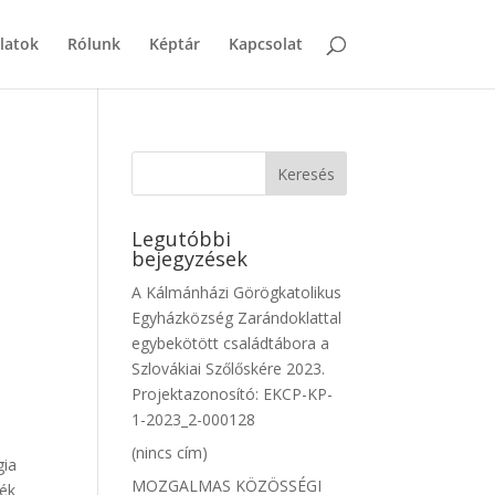
latok
Rólunk
Képtár
Kapcsolat
Legutóbbi
bejegyzések
A Kálmánházi Görögkatolikus
Egyházközség Zarándoklattal
egybekötött családtábora a
Szlovákiai Szőlőskére 2023.
Projektazonosító: EKCP-KP-
1-2023_2-000128
l
(nincs cím)
gia
MOZGALMAS KÖZÖSSÉGI
sék