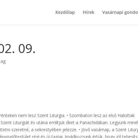
Kezdőlap
Hírek
Vasárnapi gondo
2. 09.
tag
 Pénteken nem lesz Szent Liturgia. • Szombaton lesz az első Halottak
 Szent Liturgiát és utána említjük őket a Panachidában. Legyünk miné
tetni szeretné, a sekrestyében jelezze. • Jövő vasárnap, a Szent Litur
viselőtestület régi és új tagjai. Imádkozzunk értük, hogy jól teljesít