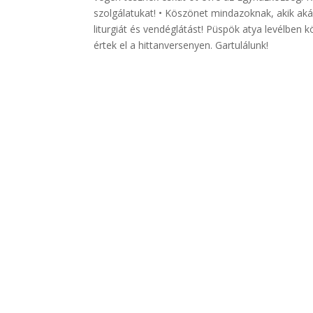
szolgálatukat! • Köszönet mindazoknak, akik ak
liturgiát és vendéglátást! Püspök atya levélben
értek el a hittanversenyen. Gartulálunk!