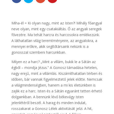
Miha-él = Ki olyan nagy, mint az Isten?! Mihály főangyal
neve olyan, mint egy csatakiáltás. Ő az angyali seregek
fővezére. Ma tehát harcra és harcosokra emlékezünk.
A láthatatlan világ teremtményeire, az angyalokra, a
mennyei erőkre, akik segítőtársaink nekünk is a
gonosszal szembeni harcunkban.
Milyen ez a harc? „Mint a villám, bukik le a Sátán az
égből – mondja Jézus.” A Gonosz támadása hirtelen,
nagy erejű, mint a villámlás. Kiszámíthatatlan térben és
időben, bár vannak figyelmeztető jelek előtte. Nemcsak
a világmindenségben, hanem a mi kis életünkben is
zajlik ez a harc. Isten és a Sátán egyaránt tetten érhető
dolgainkban. A bennünk lévő békevágy Isten
jelenlétéről beszél. A harag és minden indulat,
rosszakarat a Gonosz Lélek aktivitását jelzi. A hit,