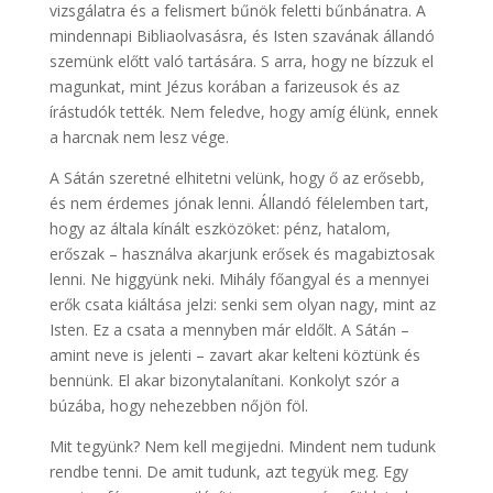
vizsgálatra és a felismert bűnök feletti bűnbánatra. A
mindennapi Bibliaolvasásra, és Isten szavának állandó
szemünk előtt való tartására. S arra, hogy ne bízzuk el
magunkat, mint Jézus korában a farizeusok és az
írástudók tették. Nem feledve, hogy amíg élünk, ennek
a harcnak nem lesz vége.
A Sátán szeretné elhitetni velünk, hogy ő az erősebb,
és nem érdemes jónak lenni. Állandó félelemben tart,
hogy az általa kínált eszközöket: pénz, hatalom,
erőszak – használva akarjunk erősek és magabiztosak
lenni. Ne higgyünk neki. Mihály főangyal és a mennyei
erők csata kiáltása jelzi: senki sem olyan nagy, mint az
Isten. Ez a csata a mennyben már eldőlt. A Sátán –
amint neve is jelenti – zavart akar kelteni köztünk és
bennünk. El akar bizonytalanítani. Konkolyt szór a
búzába, hogy nehezebben nőjön föl.
Mit tegyünk? Nem kell megijedni. Mindent nem tudunk
rendbe tenni. De amit tudunk, azt tegyük meg. Egy