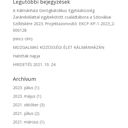
Legutóbbi bejegyzések
A Kálmánházi Görögkatolikus Egyházközség
Zarándoklattal egybekötött családtábora a Szlovákiai
Szőlőskére 2023. Projektazonosító: EKCP-KP-1-2023_2-
000128
(nincs cím)
MOZGALMAS KÖZÖSSÉGI ÉLET KÁLMÁNHÁZÁN
Halottak napja
HIRDETÉS 2021. 10. 24.
Archívum
2023. július
(1)
2023. május
(1)
2021. október
(3)
2021. július
(2)
2021. március
(1)