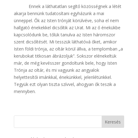
Ennek a láthatatlan segítő közösségnek a létét
akarja bennünk tudatosítani egyházunk a mai
ünneppel. Ők az Isten trónját körülvéve, soha el nem
hallgató énekekkel dicsőítik az Urat. Mi az ő énekükbe
kapcsolódunk be, tőlük tanulva az Isten háromszor
szent dicsőítését. Mi tesszük láthatóvá őket, amikor
Isten földi trónja, az oltár körül állva, a templomban „a
kerubokat titkosan ábrázoljuk”. Sokszor elénekeltük
már, de még kevésszer gondoltunk bele, hogy Isten
Trónja az oltár, és mi vagyunk az angyalok
helyettesítői imánkkal, énekünkkel, jelenlétünkkel.
Tegyük ezt olyan tiszta szívvel, ahogyan ők teszik a
mennyben.