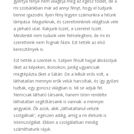
gyertya fénye nem világítja meg az egész földet, de a
mi szobánkban már ad annyi fényt, hogy el tudjunk
benne igazodni. Ilyen fény legyen számunkra a hitünk
lámpása. Magunknak, és szeretteinknek világítsuk vele
a járható utat. Rakjunk tüzet, a szeretet tüzét.
Mindenkit nem tudunk vele felmelegíteni, de mi és
szeretteink nem fognak fázni. Ezt tették az első
keresztények is.
Ezt tették a szentek is. Szépen fésült hajjal ábrázoljuk
őket az képeken, ikonokon, pedig ugyancsak
megtépázta őket a Sátán. De a lelkük erős volt, a
láthatatlan mennyei erők velük harcoltak, és így győzni
tudtak, egy gonosz világban is. Mi se adjuk fel.
Nemcsak látható társaink, hanem Isten rendelte
láthatatlan segítőtársaink is vannak: a mennyei
angyalok. Ők azok, akik „láthatatlanul velünk
szolgálnak”, egészen addig, amíg a mi életünk is
Istenszolgálat. Ebben a szolgálatban mindig
számíthatunk rájuk.