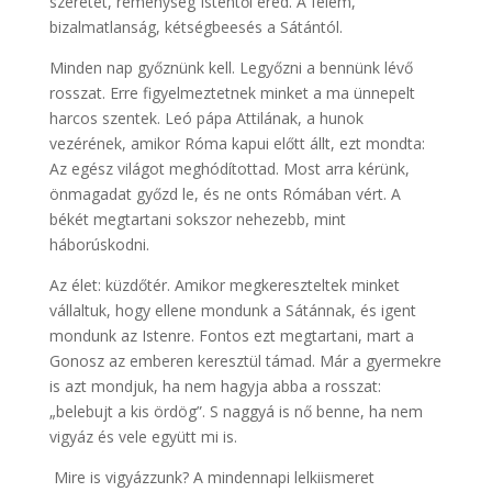
szeretet, reménység Istentől ered. A félem,
bizalmatlanság, kétségbeesés a Sátántól.
Minden nap győznünk kell. Legyőzni a bennünk lévő
rosszat. Erre figyelmeztetnek minket a ma ünnepelt
harcos szentek. Leó pápa Attilának, a hunok
vezérének, amikor Róma kapui előtt állt, ezt mondta:
Az egész világot meghódítottad. Most arra kérünk,
önmagadat győzd le, és ne onts Rómában vért. A
békét megtartani sokszor nehezebb, mint
háborúskodni.
Az élet: küzdőtér. Amikor megkereszteltek minket
vállaltuk, hogy ellene mondunk a Sátánnak, és igent
mondunk az Istenre. Fontos ezt megtartani, mart a
Gonosz az emberen keresztül támad. Már a gyermekre
is azt mondjuk, ha nem hagyja abba a rosszat:
„belebujt a kis ördög”. S naggyá is nő benne, ha nem
vigyáz és vele együtt mi is.
Mire is vigyázzunk? A mindennapi lelkiismeret