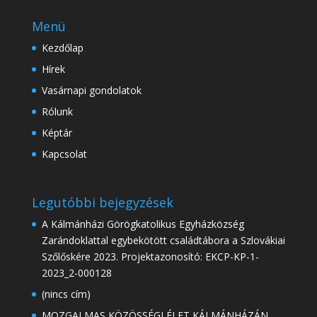
Menü
Kezdőlap
Hírek
Vasárnapi gondolatok
Rólunk
Képtár
Kapcsolat
Legutóbbi bejegyzések
A Kálmánházi Görögkatolikus Egyházközség
Zarándoklattal egybekötött családtábora a Szlovákiai
Szőlőskére 2023. Projektazonosító: EKCP-KP-1-
2023_2-000128
(nincs cím)
MOZGALMAS KÖZÖSSÉGI ÉLET KÁLMÁNHÁZÁN